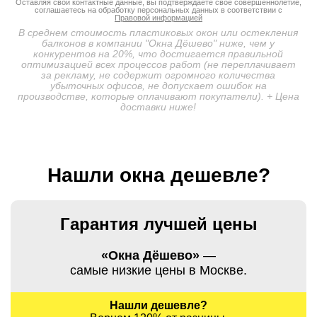
Оставляя свои контактные данные, вы подтверждаете свое совершеннолетие,
соглашаетесь на обработку персональных данных в соответствии с
Правовой информацией
В среднем стоимость пластиковых окон или остекления
балконов в компании "Окна Дёшево" ниже, чем у
конкурентов на 20%, что достигается правильной
оптимизацией всех процессов работ (не переплачивает
за рекламу, не содержит огромного количества
убыточных офисов, не допускает ошибок на
производстве, которые оплачивают покупатели). + Цена
доставки ниже!
Нашли окна дешевле?
Гарантия лучшей цены
«Окна Дёшево»
—
самые низкие цены в Москве.
Нашли дешевле?