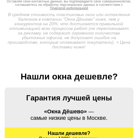
Оставляя свои контактные данные, вы подтверждаете свое совершеннолетие,
соглашаетесь на обработку персональных данных в соответствии с
Правовой информацией
В среднем стоимость пластиковых окон или остекления
балконов в компании "Окна Дёшево" ниже, чем у
конкурентов на 20%, что достигается правильной
оптимизацией всех процессов работ (не переплачивает
за рекламу, не содержит огромного количества
убыточных офисов, не допускает ошибок на
производстве, которые оплачивают покупатели). + Цена
доставки ниже!
Нашли окна дешевле?
Гарантия лучшей цены
«Окна Дёшево»
—
самые низкие цены в Москве.
Нашли дешевле?