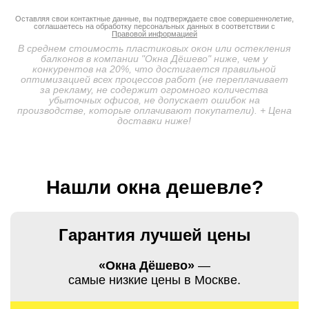
Оставляя свои контактные данные, вы подтверждаете свое совершеннолетие,
соглашаетесь на обработку персональных данных в соответствии с
Правовой информацией
В среднем стоимость пластиковых окон или остекления
балконов в компании "Окна Дёшево" ниже, чем у
конкурентов на 20%, что достигается правильной
оптимизацией всех процессов работ (не переплачивает
за рекламу, не содержит огромного количества
убыточных офисов, не допускает ошибок на
производстве, которые оплачивают покупатели). + Цена
доставки ниже!
Нашли окна дешевле?
Гарантия лучшей цены
«Окна Дёшево»
—
самые низкие цены в Москве.