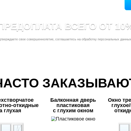
ПРЕДОПЛАТА ВСЕГО ОТ 10
дтверждаете свое совершеннолетие, соглашаетесь на обработку персональных данных
ЧАСТО ЗАКАЗЫВАЮ
ехстворчатое
Балконная дверь
Окно тр
отно-откидные
пластиковая
глухое
а глухая
с глухим окном
откид