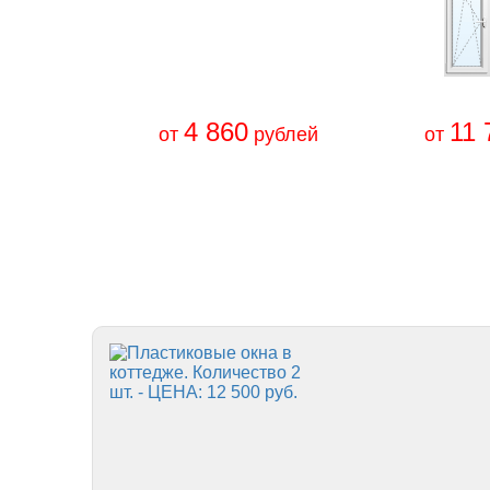
4 860
11 
от
рублей
от