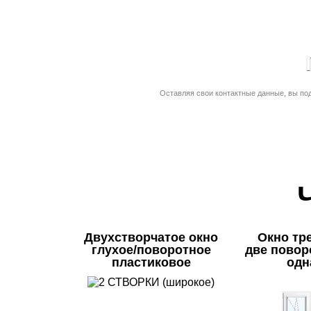
Оставляя свои контактные данные, вы по
Двухстворчатое окно
Окно тр
глухое/поворотное
две повор
пластиковое
одн