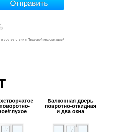
%
 в соответствии с
Правовой информацией
Т
ехстворчатое
Балконная дверь
/поворотно-
повротно-откидная
ное/глухое
и два окна