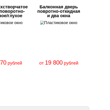
ехстворчатое
Балконная дверь
/поворотно-
повротно-откидная
ное/глухое
и два окна
670
19 800
рублей
от
рублей