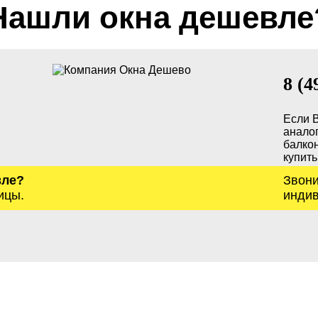
Нашли окна дешевле
8 (4
Если 
анало
балкон
купить
вле?
Звони
ицы.
индив