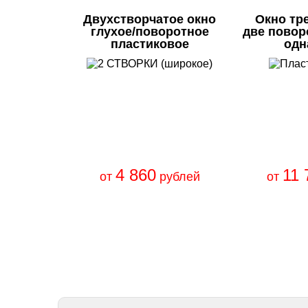
Двухстворчатое окно
Окно тр
глухое/поворотное
две повор
пластиковое
одн
4 860
11 
от
рублей
от