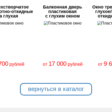
ехстворчатое
Балконная дверь
Окно тр
отно-откидные
пластиковая
глухое
а глухая
с глухим окном
откид
700
17 000
9 
рублей
от
рублей
от
вернуться в каталог