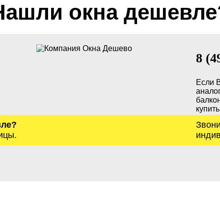
Нашли окна дешевле
8 (4
Если 
анало
балкон
купить
вле?
Звони
ицы.
индив