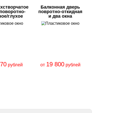
ехстворчатое
Балконная дверь
/поворотно-
повротно-откидная
ное/глухое
и два окна
670
19 800
рублей
от
рублей