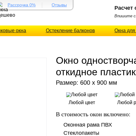
Рассрочка 0%
Отзывы
Расчет 
Впишите св
иковые окна
Остекление балконов
Окна для
Окно одностворч
откидное пласти
Размер: 600 х 900 мм
Любой цвет
Любой 
В стоимость окон включено:
Оконная рама ПВХ
Стеклопакеты