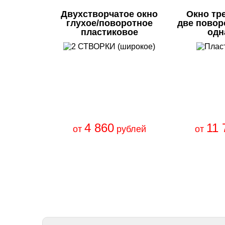
Двухстворчатое окно
Окно тр
глухое/поворотное
две повор
пластиковое
одн
4 860
11 
от
рублей
от