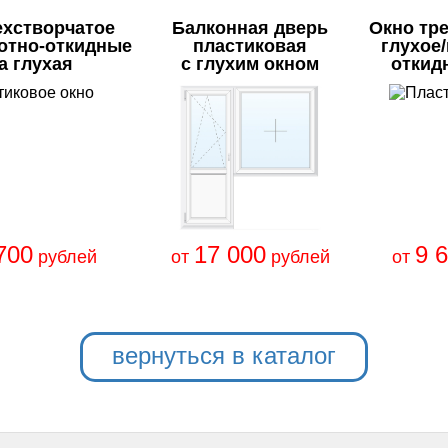
ехстворчатое
Балконная дверь
Окно тр
отно-откидные
пластиковая
глухое
а глухая
с глухим окном
откид
700
17 000
9 
рублей
от
рублей
от
вернуться в каталог